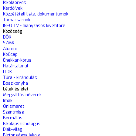
Iskolaorvos
Kérdőívek
Közzétételi lista, dokumentumok
Tornacsarnok
INFO TV - hiányzások kivetítőre
Közösség
DÖK
SZMK
Alumni
KeCsap
Énekkar-kórus
Határtalanul
ITDK
Túra - kirándulás
Boszikonyha
Lélek és élet
Megváltós nővérek
Imák
Önismeret
Szentmise
Bérmálás
Iskolapszichológus
Diák-világ
Biztonságos iskola