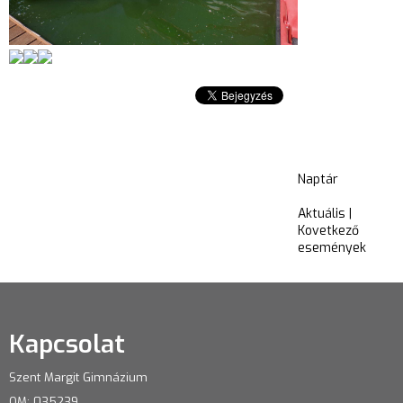
Naptár
Aktuális
|
Kovetkező
események
Kapcsolat
Szent Margit Gimnázium
OM: 035239