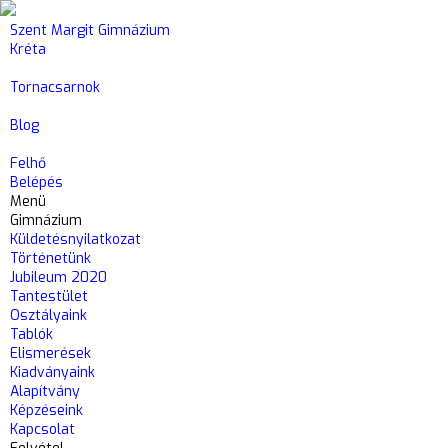
Szent Margit Gimnázium
Kréta
Tornacsarnok
Blog
Felhő
Belépés
Menü
Gimnázium
Küldetésnyilatkozat
Történetünk
Jubileum 2020
Tantestület
Osztályaink
Tablók
Elismerések
Kiadványaink
Alapítvány
Képzéseink
Kapcsolat