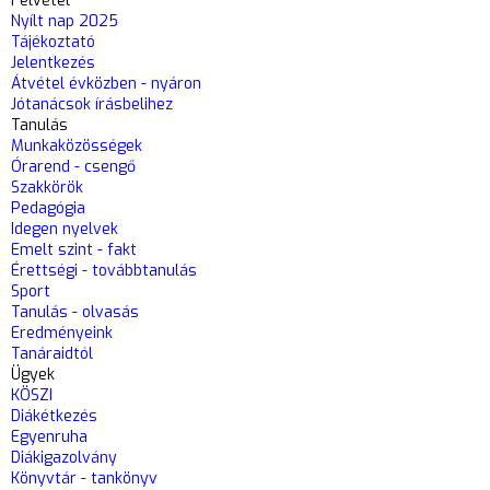
Felvétel
Nyílt nap 2025
Tájékoztató
Jelentkezés
Átvétel évközben - nyáron
Jótanácsok írásbelihez
Tanulás
Munkaközösségek
Órarend - csengő
Szakkörök
Pedagógia
Idegen nyelvek
Emelt szint - fakt
Érettségi - továbbtanulás
Sport
Tanulás - olvasás
Eredményeink
Tanáraidtól
Ügyek
KÖSZI
Diákétkezés
Egyenruha
Diákigazolvány
Könyvtár - tankönyv